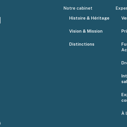
Notre cabinet
Exper
Histoire & Héritage
Ve
Vision & Mission
Pr
Distinctions
Fu
Ac
Dr
In
sa
Ex
co
À 
é