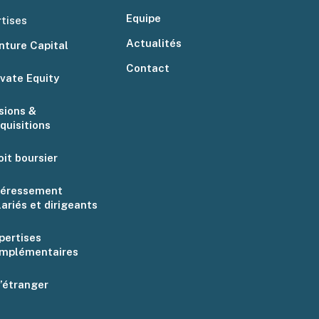
Equipe
tises
Actualités
nture Capital
Contact
ivate Equity
sions &
quisitions
oit boursier
téressement
lariés et dirigeants
pertises
mplémentaires
l’étranger