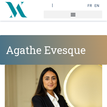
FR
EN
Agathe Evesque