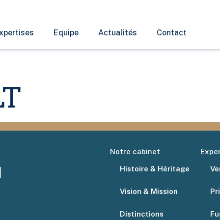
xpertises
Equipe
Actualités
Contact
LT
Notre cabinet
Exper
Histoire & Héritage
Ve
Vision & Mission
Pr
Distinctions
Fu