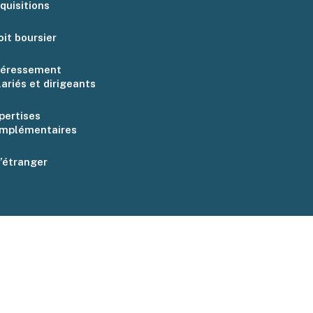
quisitions
oit boursier
téressement
lariés et dirigeants
pertises
mplémentaires
l’étranger