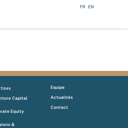
FR
EN
Equipe
tises
Actualités
nture Capital
Contact
ivate Equity
sions &