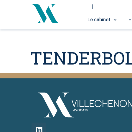
Le cabinet
E
TENDERBO