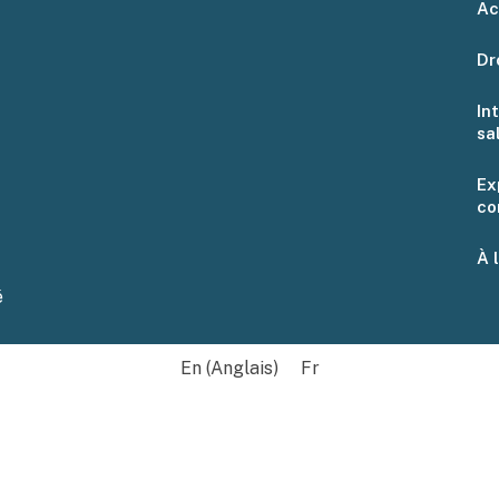
Ac
Dr
In
sa
Ex
co
À 
é
En
(
Anglais
)
Fr