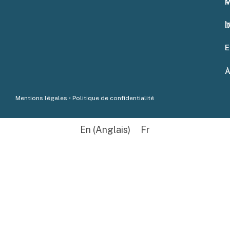
D
M
I
D
E
À
Mentions légales
•
Politique de confidentialité
En
(
Anglais
)
Fr