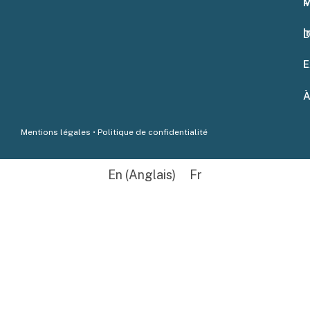
D
M
I
D
E
À
Mentions légales
•
Politique de confidentialité
En
(
Anglais
)
Fr