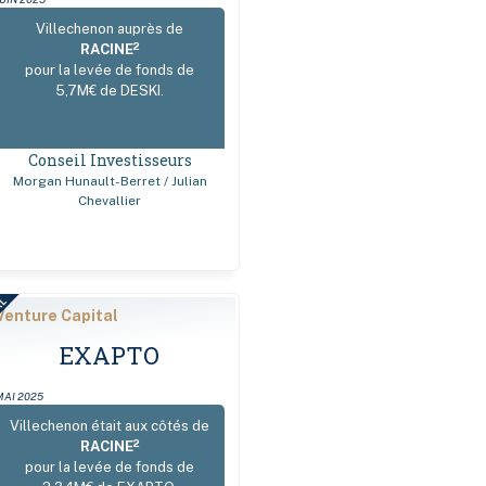
Villechenon auprès de
2
RACINE
pour la levée de fonds de
5,7M€ de DESKI.
Conseil Investisseurs
Morgan Hunault-Berret / Julian
Chevallier
AL
Venture Capital
EXAPTO
MAI 2025
Villechenon était aux côtés de
2
RACINE
pour la levée de fonds de