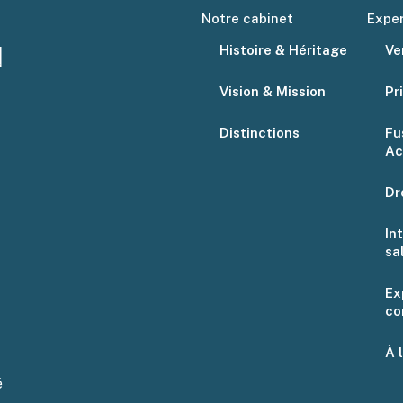
Notre cabinet
Exper
Histoire & Héritage
Ve
Vision & Mission
Pr
Distinctions
Fu
Ac
Dr
In
sa
Ex
co
À 
é