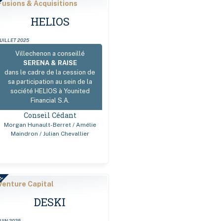
AL
Fusions & Acquisitions
HELIOS
JUILLET 2025
Villechenon a conseillé
SERENA & RAISE
dans le cadre de la cession de
sa participation au sein de la
société HELIOS à Younited
Financial S.A.
Conseil Cédant
Morgan Hunault-Berret / Amélie
Maindron / Julian Chevallier
AL
Venture Capital
DESKI
JUIN 2025