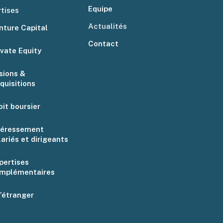
Equipe
tises
Actualités
nture Capital
Contact
ivate Equity
sions &
quisitions
oit boursier
téressement
lariés et dirigeants
pertises
mplémentaires
l’étranger