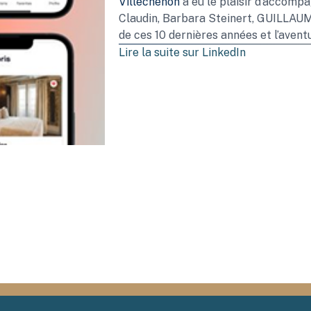
Villechenon
a eu le plaisir d’accompa
Claudin, Barbara Steinert, GUILLAUM
de ces 10 dernières années et l’avent
Lire la suite sur LinkedIn