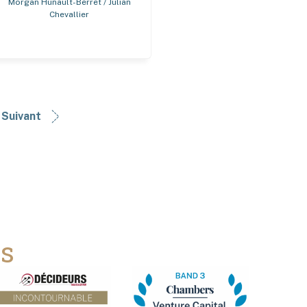
Morgan Hunault-Berret / Julian
Chevallier
Suivant
ns