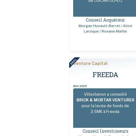
de OSCAR/OLFEO.
Conseil Acquéreur
Morgan Hunault-Berret / Alice
Laroque / Roxane Mathé
DEAL
Venture Capital
FREEDA
MAI 2025
Villechenon a conseillé
BRICK & MORTAR VENTURES
pour la levée de fonds de
2,5M€ à Freeda.
Conseil Investisseurs