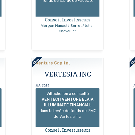
fonds de 2,5M€ de PaceUp.
Conseil Investisseurs
Morgan Hunault-Berret / Julian
Chevallier
DEAL
DE
Venture Capital
VERTESIA INC
MAI 2025
Villechenon a conseillé
VENTECH VENTURE ELAIA
ILLUMINATE FINANCIAL
dans la levée de fonds de 7M€
de Vertesia Inc.
Conseil Investisseurs