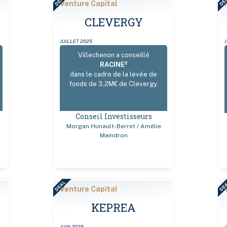
DEAL
DE
Venture Capital
CLEVERGY
JUILLET 2025
Villechenon a conseillé
RACINE²
dans le cadre de la levée de
fonds de 3,2M€ de Clevergy.
Conseil Investisseurs
Morgan Hunault-Berret / Amélie
Maindron
DEAL
DE
Venture Capital
KEPREA
JUIN 2025