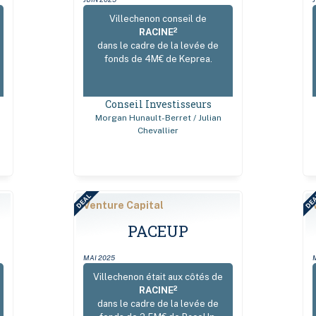
Villechenon conseil de
2
RACINE
dans le cadre de la levée de
fonds de 4M€ de Keprea.
Conseil Investisseurs
Morgan Hunault-Berret / Julian
Chevallier
DEAL
DE
Venture Capital
PACEUP
MAI 2025
Villechenon était aux côtés de
2
RACINE
dans le cadre de la levée de