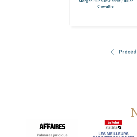
Morgan Hunault-Berret / Julian
Chevallier
Précéd
N