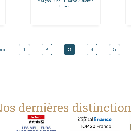
Morgan Hunault-Berret / Quentin
Dupont
ent
1
2
3
4
5
os dernières distinctio