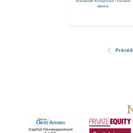
Alexander Kotopoulis / Roxane
Mathé
Précéd
N