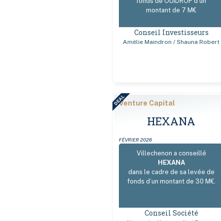
fonds de OUIDROP d’un
montant de 7 M€
Conseil Investisseurs
Amélie Maindron / Shauna Robert
DEAL
Venture Capital
HEXANA
FÉVRIER 2026
Villechenon a conseillé
HEXANA
dans le cadre de sa levée de
fonds d’un montant de 30 M€.
Conseil Société