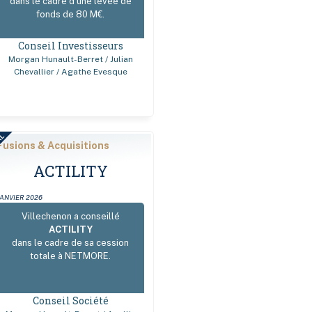
dans le cadre d’une levée de
fonds de 80 M€.
Conseil Investisseurs
Morgan Hunault-Berret / Julian
Chevallier / Agathe Evesque
AL
Fusions & Acquisitions
ACTILITY
JANVIER 2026
Villechenon a conseillé
ACTILITY
dans le cadre de sa cession
totale à NETMORE.
Conseil Société