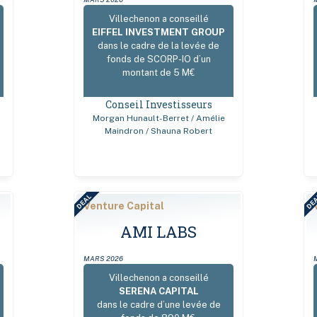
Villechenon a conseillé
EIFFEL INVESTMENT GROUP
dans le cadre de la levée de
fonds de SCORP-IO d’un
montant de 5 M€
Conseil Investisseurs
Morgan Hunault-Berret / Amélie
s
Maindron / Shauna Robert
DEAL
DE
Venture Capital
AMI LABS
MARS 2026
Villechenon a conseillé
SERENA CAPITAL
dans le cadre d’une levée de