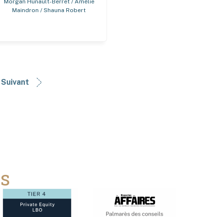
Morgan Hunault-Berret / Amélie
Maindron / Shauna Robert
Suivant
ns