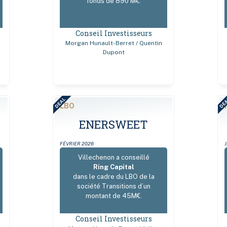
fonds de 890 M€.
Conseil Investisseurs
Morgan Hunault-Berret / Quentin
Dupont
DEAL
DE
LBO
ENERSWEET
FÉVRIER 2026
Villechenon a conseillé
Ring Capital
dans le cadre du LBO de la
société Transitions d’un
montant de 45M€.
Conseil Investisseurs