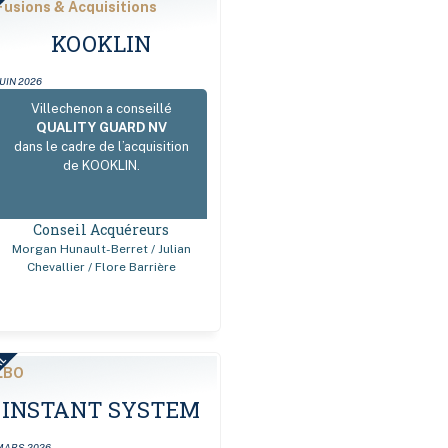
AL
Fusions & Acquisitions
KOOKLIN
JUIN 2026
Villechenon a conseillé
QUALITY GUARD NV
dans le cadre de l’acquisition
de KOOKLIN.
Conseil Acquéreurs
Morgan Hunault-Berret / Julian
Chevallier / Flore Barrière
AL
LBO
INSTANT SYSTEM
MARS 2026