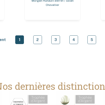
Morgan Hunault-Berret / Julian
Chevallier
ent
1
2
3
4
5
os dernières distinctio