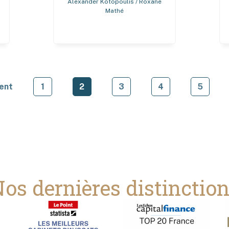
Alexander Kotopoulis / Roxane
Mathé
ent
1
2
3
4
5
os dernières distinctio