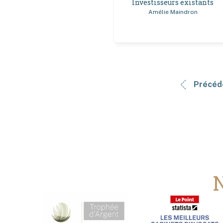
Investisseurs existants
Amélie Maindron
Précéd
N