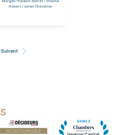
Morgan Hunault-Berret / Shauna
Robert / Julian Chevallier
Suivant
ns