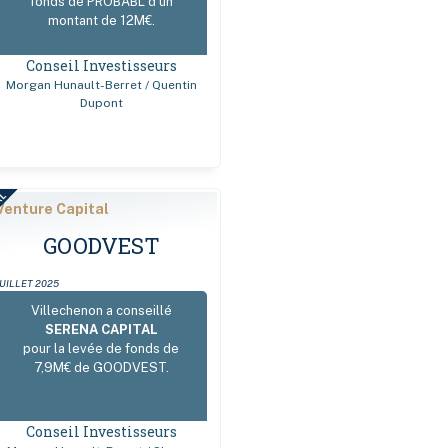
fonds de PROBABL d’un
montant de 12M€.
Conseil Investisseurs
Morgan Hunault-Berret / Quentin
Dupont
AL
Venture Capital
GOODVEST
JUILLET 2025
Villechenon a conseillé
SERENA CAPITAL
pour la levée de fonds de
7,9M€ de GOODVEST.
Conseil Investisseurs