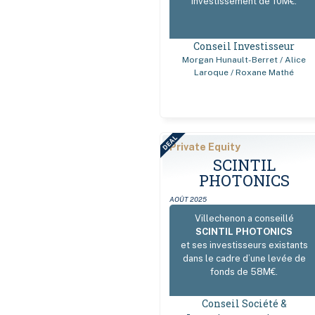
investissement de 10M€.
Conseil Investisseur
Morgan Hunault-Berret / Alice
Laroque / Roxane Mathé
DEAL
Private Equity
SCINTIL
PHOTONICS
AOÛT 2025
Villechenon a conseillé
SCINTIL PHOTONICS
et ses investisseurs existants
dans le cadre d’une levée de
fonds de 58M€.
Conseil Société &